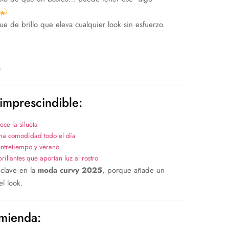
e de brillo que eleva cualquier look sin esfuerzo.
s
imprescindible:
ce la silueta
ima comodidad todo el día
ntretiempo y verano
llantes que aportan luz al rostro
clave en la
moda curvy 2025
, porque añade un
el look.
mienda: