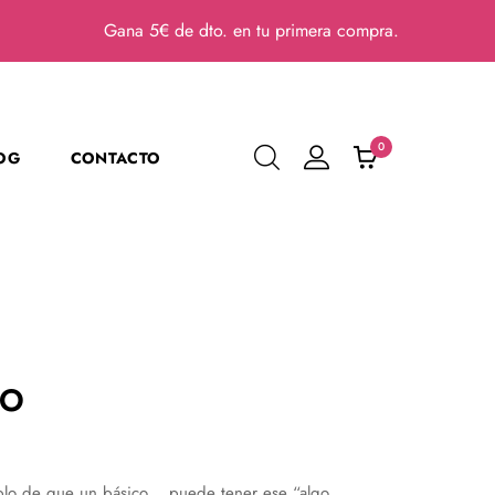
Gana 5€ de dto. en tu primera compra.
0
OG
CONTACTO
YO
mplo de que un básico… puede tener ese “algo