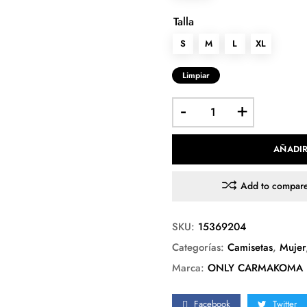
Talla
S
M
L
XL
Limpiar
-
+
AÑADIR
Add to compar
SKU:
15369204
Categorías:
Camisetas
,
Mujer
Marca:
ONLY CARMAKOMA
Facebook
Twitter