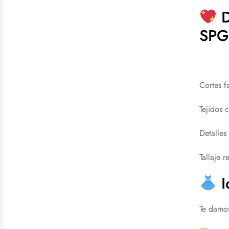
D
SPG 
Cortes f
Tejidos 
Detalles
Tallaje 
I
Te damos