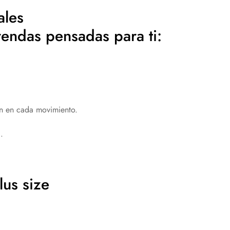
ales
endas pensadas para ti:
en en cada movimiento.
.
us size