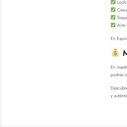
Look 
Casua
Toque
Aire 
En Espir
M
En nuest
podrás d
Descubre
y auténti