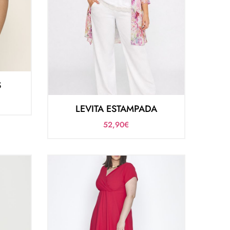
S
LEVITA ESTAMPADA
52,90
€