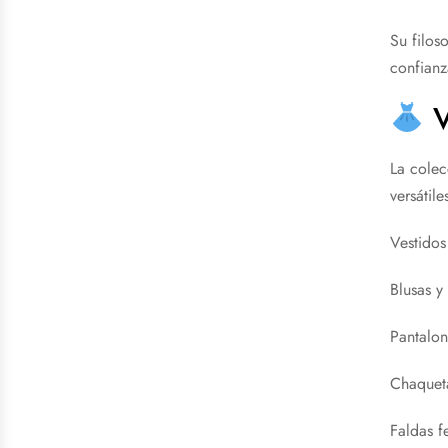
Su filos
confianz
V
La colec
versátil
Vestidos
Blusas y
Pantalon
Chaqueta
Faldas f