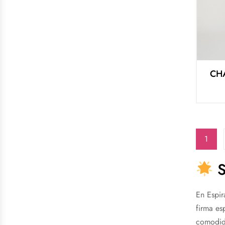
CH
1
S
En Espir
firma es
comodida