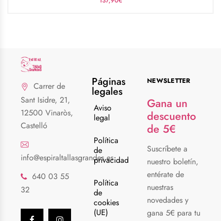
137,90
€
Páginas
NEWSLETTER
Carrer de
legales
Sant Isidre, 21,
Gana un
Aviso
12500 Vinaròs,
descuento
legal
Castelló
de 5€
Política
Suscríbete a
de
info@espiraltallasgrandes.es
privacidad
nuestro boletín,
entérate de
640 03 55
Política
nuestras
32
de
novedades y
cookies
(UE)
gana 5€ para tu