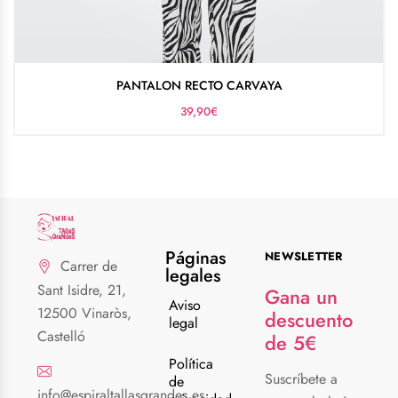
PANTALON RECTO CARVAYA
39,90
€
Páginas
NEWSLETTER
Carrer de
legales
Sant Isidre, 21,
Gana un
Aviso
12500 Vinaròs,
descuento
legal
Castelló
de 5€
Política
Suscríbete a
de
info@espiraltallasgrandes.es