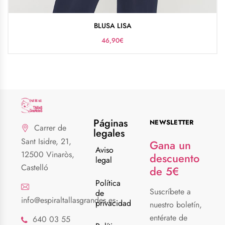
BLUSA LISA
46,90
€
Páginas
NEWSLETTER
Carrer de
legales
Sant Isidre, 21,
Gana un
Aviso
12500 Vinaròs,
descuento
legal
Castelló
de 5€
Política
Suscríbete a
de
info@espiraltallasgrandes.es
privacidad
nuestro boletín,
entérate de
640 03 55