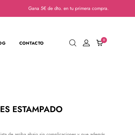
Gana 5€ de dto. en tu primera compra.
0
OG
CONTACTO
ES ESTAMPADO
ista de arriba abajo sin complicaciones y que además