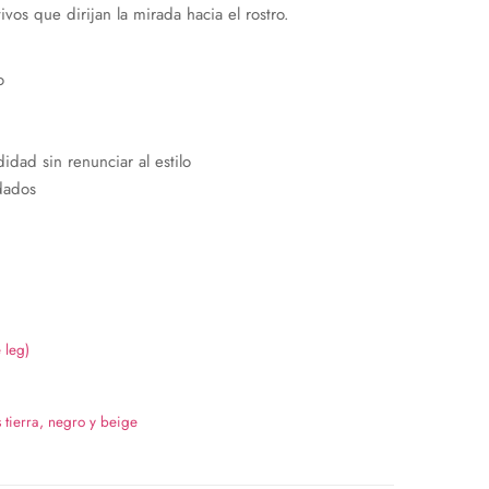
vos que dirijan la mirada hacia el rostro.
o
ad sin renunciar al estilo
dados
 leg)
tierra, negro y beige