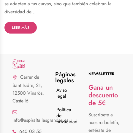
se adapten a tus curvas, sino que también celebran la
diversidad de...
LEER MÁS
Páginas
NEWSLETTER
Carrer de
legales
Sant Isidre, 21,
Gana un
Aviso
12500 Vinaròs,
descuento
legal
Castelló
de 5€
Política
Suscríbete a
de
info@espiraltallasgrandes.es
privacidad
nuestro boletín,
entérate de
640 03 55