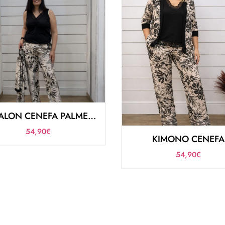
PANTALON CENEFA PALMERAS
54,90
€
KIMONO CENEFA
54,90
€