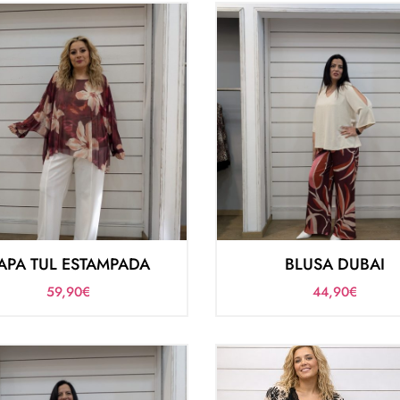
APA TUL ESTAMPADA
BLUSA DUBAI
59,90
€
44,90
€